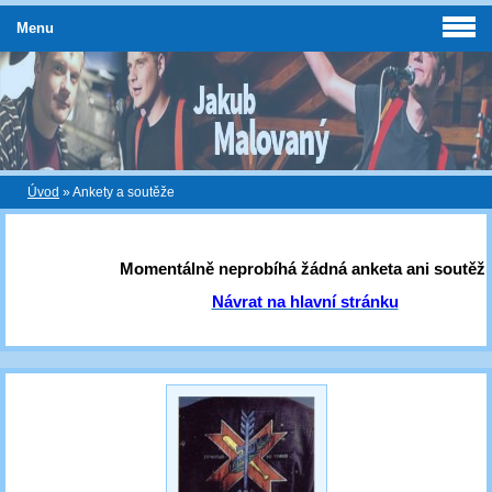
Menu
Úvod
»
Ankety a soutěže
Momentálně neprobíhá žádná anketa ani soutěž!
Návrat na hlavní stránku