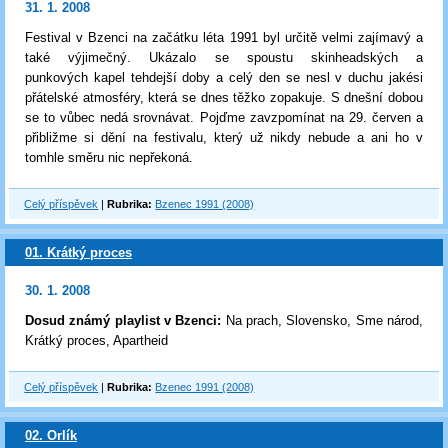
31. 1. 2008
Festival v Bzenci na začátku léta 1991 byl určitě velmi zajímavý a
také výjimečný. Ukázalo se spoustu skinheadských a
punkových kapel tehdejší doby a celý den se nesl v duchu jakési
přátelské atmosféry, která se dnes těžko zopakuje. S dnešní dobou
se to vůbec nedá srovnávat. Pojďme zavzpomínat na 29. červen a
přibližme si dění na festivalu, který už nikdy nebude a ani ho v
tomhle směru nic nepřekoná.
Celý příspěvek
|
Rubrika:
Bzenec 1991 (2008)
01. Krátký proces
30. 1. 2008
Dosud známý playlist v Bzenci:
Na prach, Slovensko, Sme národ,
Krátký proces, Apartheid
Celý příspěvek
|
Rubrika:
Bzenec 1991 (2008)
02. Orlík