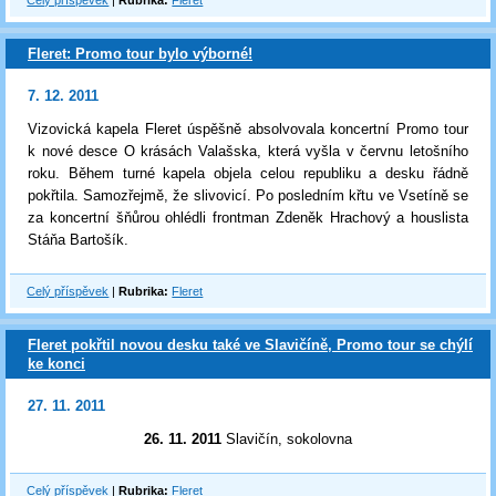
Celý příspěvek
|
Rubrika:
Fleret
Fleret: Promo tour bylo výborné!
7. 12. 2011
Vizovická kapela Fleret úspěšně absolvovala koncertní Promo tour
k nové desce O krásách Valašska, která vyšla v červnu letošního
roku. Během turné kapela objela celou republiku a desku řádně
pokřtila. Samozřejmě, že slivovicí. Po posledním křtu ve Vsetíně se
za koncertní šňůrou ohlédli frontman Zdeněk Hrachový a houslista
Stáňa Bartošík.
Celý příspěvek
|
Rubrika:
Fleret
Fleret pokřtil novou desku také ve Slavičíně, Promo tour se chýlí
ke konci
27. 11. 2011
26. 11. 2011
Slavičín, sokolovna
Celý příspěvek
|
Rubrika:
Fleret