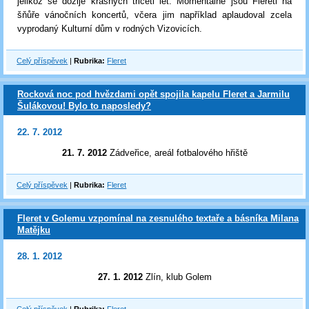
jelikož se dožije krásných třiceti let. Momentálně jsou Flereti na
šňůře vánočních koncertů, včera jim například aplaudoval zcela
vyprodaný Kulturní dům v rodných Vizovicích.
Celý příspěvek
|
Rubrika:
Fleret
Rocková noc pod hvězdami opět spojila kapelu Fleret a Jarmilu
Šulákovou! Bylo to naposledy?
22. 7. 2012
21. 7. 2012
Zádveřice, areál fotbalového hřiště
Celý příspěvek
|
Rubrika:
Fleret
Fleret v Golemu vzpomínal na zesnulého textaře a básníka Milana
Matějku
28. 1. 2012
27. 1. 2012
Zlín, klub Golem