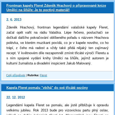
Frontman kapely Fleret Zdeněk Hrachový o připravované knize
Umělci na šňůře: Je to poctivý materiál!
2. 6. 2013
Zdeněk Hrachový, frontman legendární valašské kapely Fleret,
začal opět vařit na rádiu Valaška. Lépe řečeno, posluchači se
dočkali dalšího pokračování oblíbeného pořadu s názvem Hrachova
polévka, ve kterém muzikant povídá, co je v kapele nového, co ho
trápí, z čeho má radost a vždy také přidá nějaký ten zajímavý
recept. V květnovém díle nezapomněl zmínit třicáté výročí Fleretu a
s ním spojené vydání knihy Umělci na šňůře, jejímž autorem je
kulturní žurnalista a divadelní inspicient Jakub Malovaný.
Celý příspěvek
|
Rubrika:
Fleret
Kapela Fleret pomalu "vbíhá" do své třicáté sezóny
22. 12. 2012
Legendární kapela Fleret se pomalu, ale jistě přibližuje k opravdu
velkému jubileu. Rok 2013 bude pro vizovickou partu plný oslav,