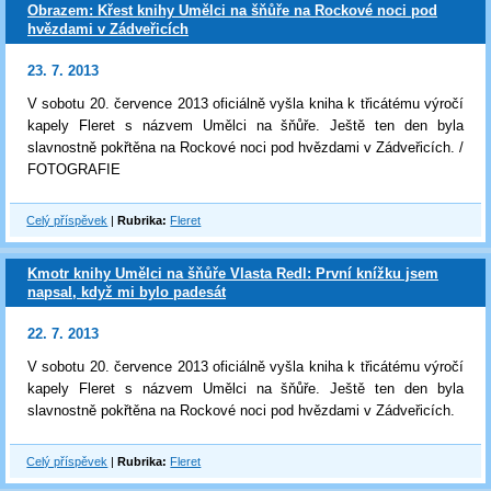
Obrazem: Křest knihy Umělci na šňůře na Rockové noci pod
hvězdami v Zádveřicích
23. 7. 2013
V sobotu 20. července 2013 oficiálně vyšla kniha k třicátému výročí
kapely Fleret s názvem Umělci na šňůře. Ještě ten den byla
slavnostně pokřtěna na Rockové noci pod hvězdami v Zádveřicích. /
FOTOGRAFIE
Celý příspěvek
|
Rubrika:
Fleret
Kmotr knihy Umělci na šňůře Vlasta Redl: První knížku jsem
napsal, když mi bylo padesát
22. 7. 2013
V sobotu 20. července 2013 oficiálně vyšla kniha k třicátému výročí
kapely Fleret s názvem Umělci na šňůře. Ještě ten den byla
slavnostně pokřtěna na Rockové noci pod hvězdami v Zádveřicích.
Celý příspěvek
|
Rubrika:
Fleret