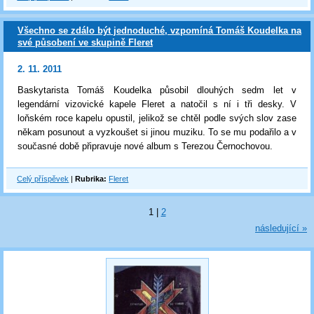
Všechno se zdálo být jednoduché, vzpomíná Tomáš Koudelka na
své působení ve skupině Fleret
2. 11. 2011
Baskytarista Tomáš Koudelka působil dlouhých sedm let v
legendární vizovické kapele Fleret a natočil s ní i tři desky. V
loňském roce kapelu opustil, jelikož se chtěl podle svých slov zase
někam posunout a vyzkoušet si jinou muziku. To se mu podařilo a v
současné době připravuje nové album s Terezou Černochovou.
Celý příspěvek
|
Rubrika:
Fleret
1
|
2
následující »