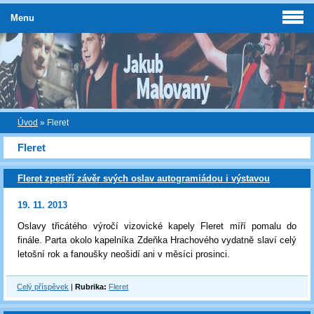
Menu
Úvod
»
Fleret
Fleret
Fleret zpestří závěr svých oslav autogramiádou i výstavou
19. 11. 2013
Oslavy třicátého výročí vizovické kapely Fleret míří pomalu do
finále. Parta okolo kapelníka Zdeňka Hrachového vydatně slaví celý
letošní rok a fanoušky neošidí ani v měsíci prosinci.
Celý příspěvek
|
Rubrika:
Fleret