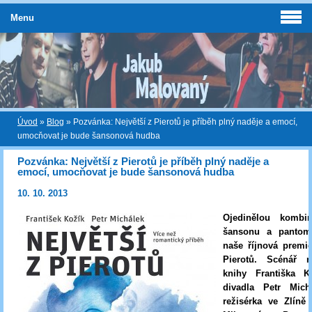
Menu
Úvod
»
Blog
»
Pozvánka: Největší z Pierotů je příběh plný naděje a emocí,
umocňovat je bude šansonová hudba
Pozvánka: Největší z Pierotů je příběh plný naděje a
emocí, umocňovat je bude šansonová hudba
10. 10. 2013
Ojedinělou kombin
šansonu a pantom
naše říjnová premié
Pierotů. Scénář n
knihy Františka Ko
divadla Petr Mich
režisérka ve Zlíně