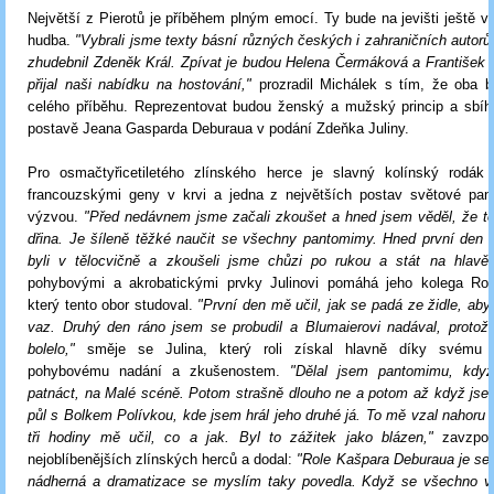
Největší z Pierotů je příběhem plným emocí. Ty bude na jevišti ještě 
hudba.
"Vybrali jsme texty básní různých českých i zahraničních autorů,
zhudebnil Zdeněk Král. Zpívat je budou Helena Čermáková a František 
přijal naši nabídku na hostování,"
prozradil Michálek s tím, že oba b
celého příběhu. Reprezentovat budou ženský a mužský princip a sbíh
postavě Jeana Gasparda Deburaua v podání Zdeňka Juliny.
Pro osmačtyřicetiletého zlínského herce je slavný kolínský rodá
francouzskými geny v krvi a jedna z největších postav světové pan
výzvou.
"Před nedávnem jsme začali zkoušet a hned jsem věděl, že t
dřina. Je šíleně těžké naučit se všechny pantomimy. Hned první den 
byli v tělocvičně a zkoušeli jsme chůzi po rukou a stát na hlavě,
pohybovými a akrobatickými prvky Julinovi pomáhá jeho kolega Ro
který tento obor studoval.
"První den mě učil, jak se padá ze židle, aby
vaz. Druhý den ráno jsem se probudil a Blumaierovi nadával, proto
bolelo,"
směje se Julina, který roli získal hlavně díky svému
pohybovému nadání a zkušenostem.
"Dělal jsem pantomimu, když
patnáct, na Malé scéně. Potom strašně dlouho ne a potom až když jse
půl s Bolkem Polívkou, kde jsem hrál jeho druhé já. To mě vzal nahoru
tři hodiny mě učil, co a jak. Byl to zážitek jako blázen,"
zavzpom
nejoblíbenějších zlínských herců a dodal:
"Role Kašpara Deburaua je sen
nádherná a dramatizace se myslím taky povedla. Když se všechno vy