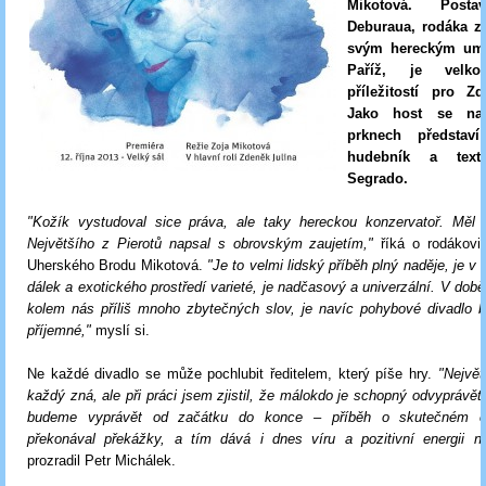
Mikotová. Posta
Deburaua, rodáka z 
svým hereckým um
Paříž, je velko
příležitostí pro Z
Jako host se na 
prknech představí
hudebník a texta
Segrado.
"Kožík vystudoval sice práva, ale taky hereckou konzervatoř. Měl 
Největšího z Pierotů napsal s obrovským zaujetím,"
říká o rodákovi
Uherského Brodu Mikotová.
"Je to velmi lidský příběh plný naděje, je 
dálek a exotického prostředí varieté, je nadčasový a univerzální. V době
kolem nás příliš mnoho zbytečných slov, je navíc pohybové divadlo 
příjemné,"
myslí si.
Ne každé divadlo se může pochlubit ředitelem, který píše hry.
"Největ
každý zná, ale při práci jsem zjistil, že málokdo je schopný odvyprávět
budeme vyprávět od začátku do konce – příběh o skutečném čl
překonával překážky, a tím dává i dnes víru a pozitivní energii n
prozradil Petr Michálek.